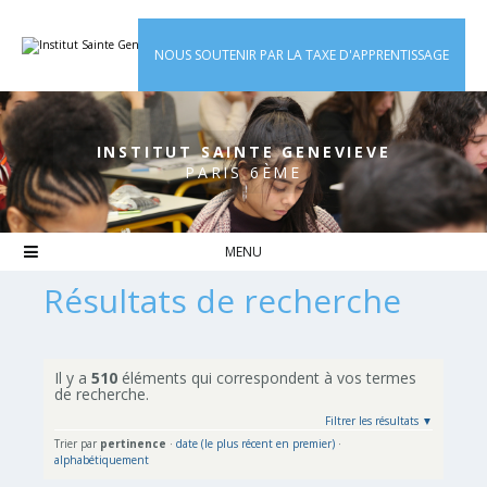
Aller
Outils
au
personnels
contenu.
|
NOUS SOUTENIR PAR LA TAXE D'APPRENTISSAGE
Aller
à
la
navigation
INSTITUT SAINTE GENEVIEVE
PARIS 6ÈME

Résultats de recherche
Il y a
510
éléments qui correspondent à vos termes
de recherche.
Filtrer les résultats
Trier par
pertinence
·
date (le plus récent en premier)
·
alphabétiquement