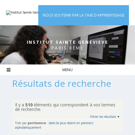
Aller
Outils
au
personnels
contenu.
|
NOUS SOUTENIR PAR LA TAXE D'APPRENTISSAGE
Aller
à
la
navigation
INSTITUT SAINTE GENEVIEVE
PARIS 6ÈME

Résultats de recherche
Il y a
510
éléments qui correspondent à vos termes
de recherche.
Filtrer les résultats
Trier par
pertinence
·
date (le plus récent en premier)
·
alphabétiquement