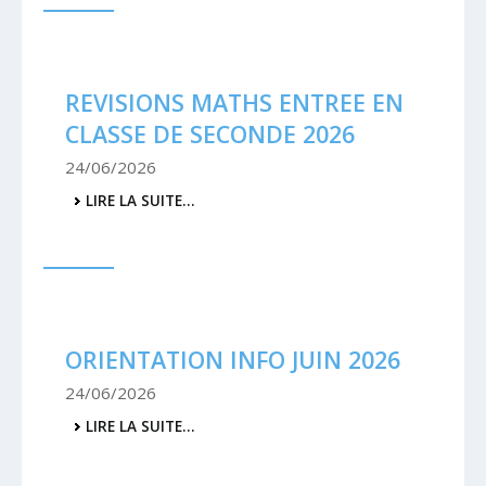
CLASSE
DE
PREMIERE
SPECIALITE
-
REVISIONS MATHS ENTREE EN
CLASSE DE SECONDE 2026
24/06/2026
REVISIONS
LIRE LA SUITE…
MATHS
ENTREE
EN
CLASSE
DE
SECONDE
2026
-
ORIENTATION INFO JUIN 2026
24/06/2026
ORIENTATION
LIRE LA SUITE…
INFO
JUIN
2026