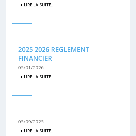
RÉUNIONS
LIRE LA SUITE…
DE
CLASSE
2026
-
2025 2026 REGLEMENT
FINANCIER
05/01/2026
2025
LIRE LA SUITE…
2026
REGLEMENT
FINANCIER
-
05/09/2025
-
LIRE LA SUITE…