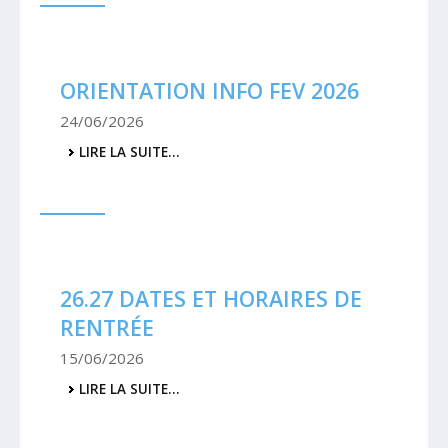
-
ORIENTATION INFO FEV 2026
24/06/2026
ORIENTATION
LIRE LA SUITE…
INFO
FEV
2026
-
26.27 DATES ET HORAIRES DE
RENTRÉE
15/06/2026
26.27
LIRE LA SUITE…
DATES
ET
HORAIRES