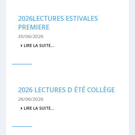
2026LECTURES ESTIVALES
PREMIERE
30/06/2026
2026LECTURES
LIRE LA SUITE…
ESTIVALES
PREMIERE
-
2026 LECTURES D ÉTÉ COLLÈGE
26/06/2026
2026
LIRE LA SUITE…
LECTURES
D
ÉTÉ
COLLÈGE
-