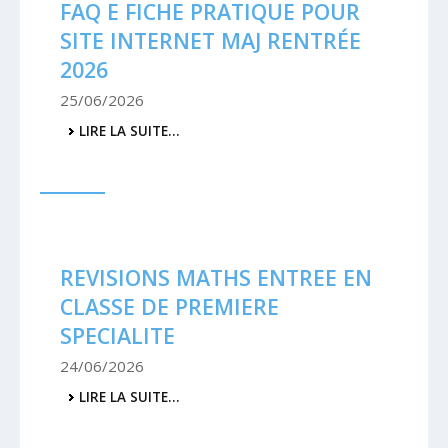
FAQ E FICHE PRATIQUE POUR
SITE INTERNET MAJ RENTRÉE
2026
25/06/2026
PRÉSENTATION
LIRE LA SUITE…
PROJET
IPAD
ET
FAQ
E
FICHE
PRATIQUE
POUR
REVISIONS MATHS ENTREE EN
SITE
INTERNET
CLASSE DE PREMIERE
MAJ
SPECIALITE
RENTRÉE
2026
24/06/2026
-
REVISIONS
LIRE LA SUITE…
MATHS
ENTREE
EN