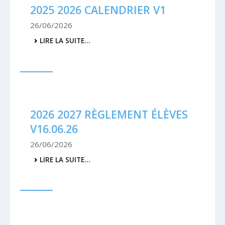
2025 2026 CALENDRIER V1
26/06/2026
2025
LIRE LA SUITE…
2026
CALENDRIER
V1
-
2026 2027 RÈGLEMENT ÉLÈVES
V16.06.26
26/06/2026
2026
LIRE LA SUITE…
2027
RÈGLEMENT
ÉLÈVES
V16.06.26
-