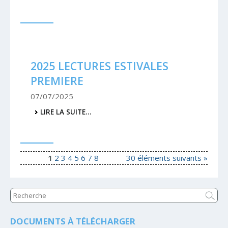
2025 LECTURES ESTIVALES
PREMIERE
07/07/2025
2025
LIRE LA SUITE…
LECTURES
ESTIVALES
PREMIERE
-
1
2
3
4
5
6
7
8
30 éléments suivants »
DOCUMENTS À TÉLÉCHARGER
Navigation