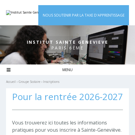
Aller
Outils
au
personnels
contenu.
|
NOUS SOUTENIR PAR LA TAXE D'APPRENTISSAGE
Aller
à
la
navigation
INSTITUT SAINTE GENEVIEVE
PARIS 6ÈME

Accueil
›
Groupe Scolaire
›
Inscriptions
Pour la rentrée 2026-2027
Vous trouverez ici toutes les informations
pratiques pour vous inscrire à Sainte-Geneviève.