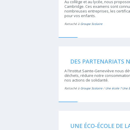
Au collège et au lycée, nous propo
Cambridge. Ces examens sont connus 
nombreuses entreprises, les certific
pour vos enfants.
Rattaché à
Groupe Scolaire
DES PARTENARIATS N
A l'Institut Sainte-Geneviève nous 
déchets, réduire notre consommation 
nos actions de solidarité.
Rattaché à
Groupe Scolaire
/
Une école ? Une 
UNE ÉCO-ÉCOLE DE L