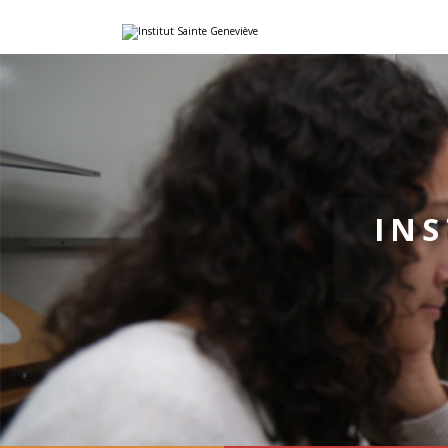
Aller
Outils
au
personnels
contenu.
|
Aller
à
la
navigation
INS