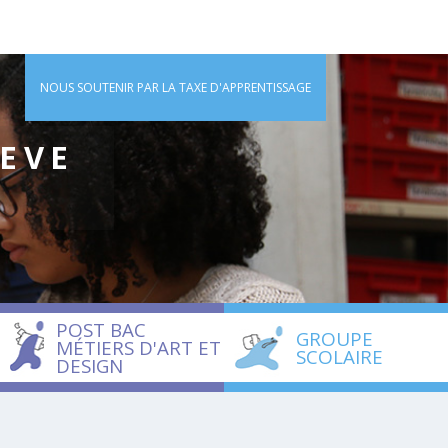
NOUS SOUTENIR PAR LA TAXE D'APPRENTISSAGE
IEVE
POST BAC
GROUPE
MÉTIERS D'ART ET
SCOLAIRE
DESIGN