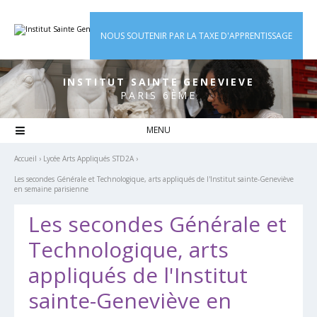
Aller
Outils
au
personnels
contenu.
|
NOUS SOUTENIR PAR LA TAXE D'APPRENTISSAGE
Aller
à
la
navigation
INSTITUT SAINTE GENEVIEVE
PARIS 6ÈME

Accueil
›
Lycée Arts Appliqués STD2A
›
Les secondes Générale et Technologique, arts appliqués de l'Institut sainte-Geneviève
en semaine parisienne
Les secondes Générale et
Technologique, arts
appliqués de l'Institut
sainte-Geneviève en