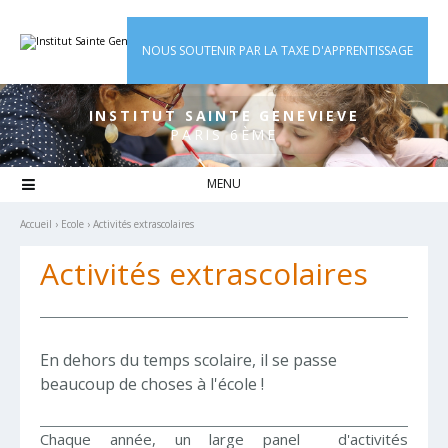
Aller
Outils
au
personnels
contenu.
|
NOUS SOUTENIR PAR LA TAXE D'APPRENTISSAGE
Aller
à
la
navigation
INSTITUT SAINTE GENEVIEVE
PARIS 6ÈME

Accueil
›
Ecole
›
Activités extrascolaires
Activités extrascolaires
En dehors du temps scolaire, il se passe
beaucoup de choses à l'école !
Chaque année, un large panel d'activités