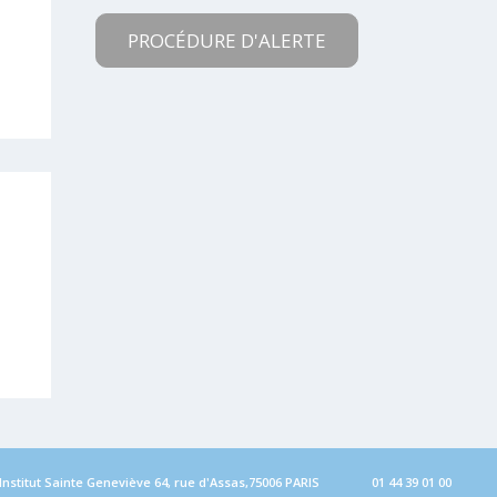
PROCÉDURE D'ALERTE
Institut Sainte Geneviève 64, rue d'Assas,75006 PARIS
01 44 39 01 00