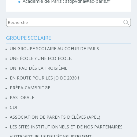
Académie de Paris : stopvdha@ac-paris.fr
GROUPE SCOLAIRE
Navigation
UN GROUPE SCOLAIRE AU COEUR DE PARIS
UNE ÉCOLE ? UNE ECO-ÉCOLE.
UN IPAD DÈS LA TROISIÈME
EN ROUTE POUR LES JO DE 2030 !
PRÉPA-CAMBRIDGE
PASTORALE
CDI
ASSOCIATION DE PARENTS D'ÉLÈVES (APEL)
LES SITES INSTITUTIONNELS ET DE NOS PARTENAIRES
VISITE VIRTUELLE DE L'ÉTABLISSEMENT