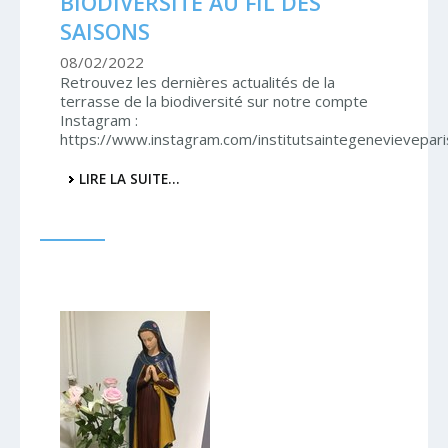
BIODIVERSITÉ AU FIL DES
SAISONS
08/02/2022
Retrouvez les dernières actualités de la
terrasse de la biodiversité sur notre compte
Instagram :
https://www.instagram.com/institutsaintegenevievepari
LA
LIRE LA SUITE…
TERRASSE
DE
LA
BIODIVERSITÉ
AU
FIL
DES
SAISONS
-