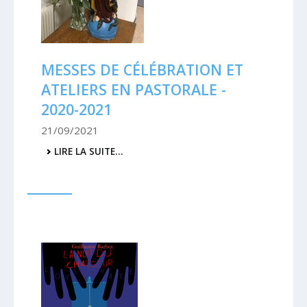
MESSES DE CÉLÉBRATION ET
ATELIERS EN PASTORALE -
2020-2021
21/09/2021
MESSES
LIRE LA SUITE…
DE
CÉLÉBRATION
ET
ATELIERS
EN
PASTORALE
-
2020-
2021
-