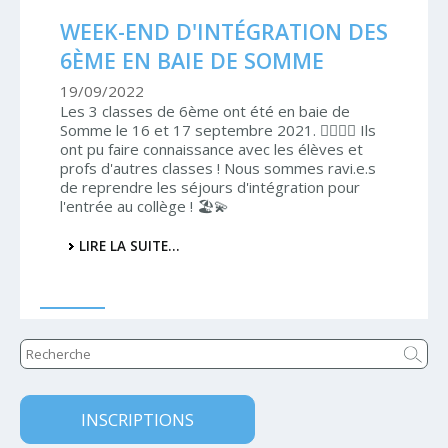
WEEK-END D'INTÉGRATION DES
6ÈME EN BAIE DE SOMME
19/09/2022
Les 3 classes de 6ème ont été en baie de
Somme le 16 et 17 septembre 2021. 🚣‍♀️🚣‍♂️ Ils
ont pu faire connaissance avec les élèves et
profs d'autres classes ! Nous sommes ravi.e.s
de reprendre les séjours d'intégration pour
l'entrée au collège ! 🏖💫
WEEK-
LIRE LA SUITE…
END
D'INTÉGRATION
DES
6ÈME
EN
BAIE
DE
SOMME
-
INSCRIPTIONS