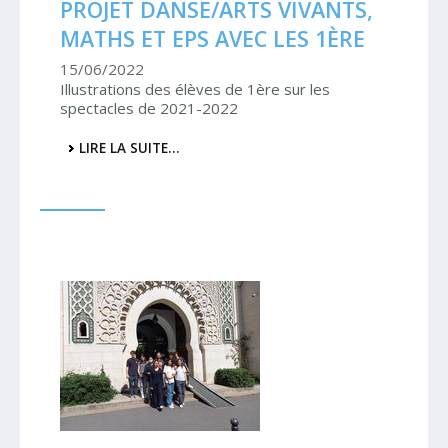
PROJET DANSE/ARTS VIVANTS,
MATHS ET EPS AVEC LES 1ÈRE
15/06/2022
Illustrations des élèves de 1ère sur les
spectacles de 2021-2022
PROJET
LIRE LA SUITE…
DANSE/ARTS
VIVANTS,
MATHS
ET
EPS
AVEC
LES
1ÈRE
-