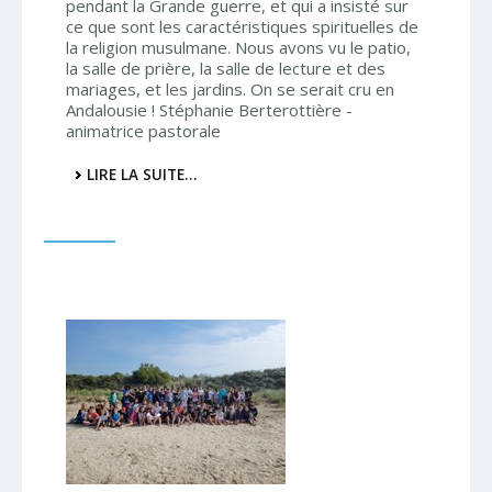
pendant la Grande guerre, et qui a insisté sur
ce que sont les caractéristiques spirituelles de
la religion musulmane. Nous avons vu le patio,
la salle de prière, la salle de lecture et des
mariages, et les jardins. On se serait cru en
Andalousie ! Stéphanie Berterottière -
animatrice pastorale
VISITE
LIRE LA SUITE…
DE
LA
GRANDE
SYNAGOGUE
ET
DE
LA
GRANDE
MOSQUÉE
DE
PARIS
-