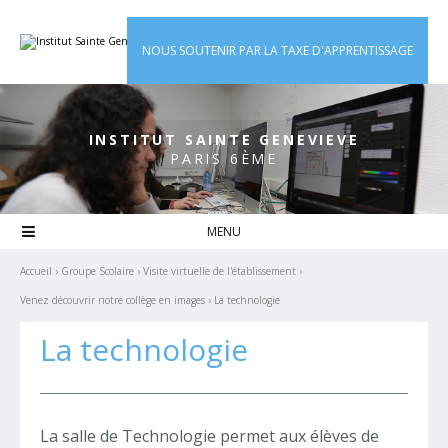
Aller
Outils
au
personnels
contenu.
|
NOUS SOUTENIR PAR LA TAXE D'APPRENTISSAGE
Aller
à
la
navigation
INSTITUT SAINTE GENEVIEVE
PARIS 6ÈME

Accueil
›
Groupe Scolaire
›
Visite virtuelle de l'établissement
›
Venez découvrir notre collège en images
›
La technologie
La technologie
La salle de Technologie permet aux élèves de