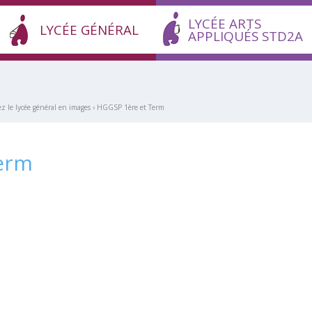
LYCÉE ARTS
LYCÉE GÉNÉRAL
APPLIQUÉS STD2A
z le lycée général en images
›
HGGSP 1ère et Term
erm