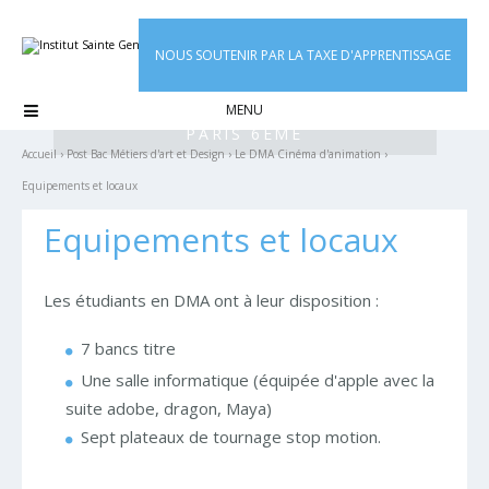
Aller
Outils
au
personnels
contenu.
|
NOUS SOUTENIR PAR LA TAXE D'APPRENTISSAGE
Aller
à
la

INSTITUT SAINTE GENEVIEVE
navigation
PARIS 6ÈME
Accueil
›
Post Bac Métiers d'art et Design
›
Le DMA Cinéma d'animation
›
Equipements et locaux
Equipements et locaux
Les étudiants en DMA ont à leur disposition :
7 bancs titre
Une salle informatique (équipée d'apple avec la
suite adobe, dragon, Maya)
Sept plateaux de tournage stop motion.