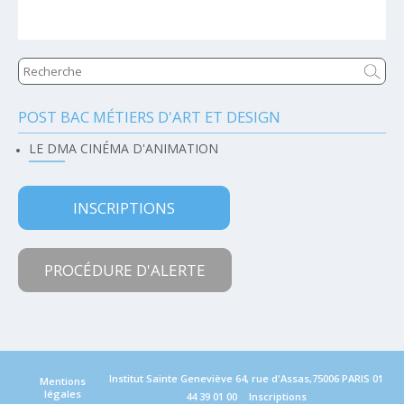
POST BAC MÉTIERS D'ART ET DESIGN
Navigation
LE DMA CINÉMA D'ANIMATION
INSCRIPTIONS
PROCÉDURE D'ALERTE
Institut Sainte Geneviève 64, rue d'Assas,75006 PARIS
01
Mentions
légales
44 39 01 00
Inscriptions