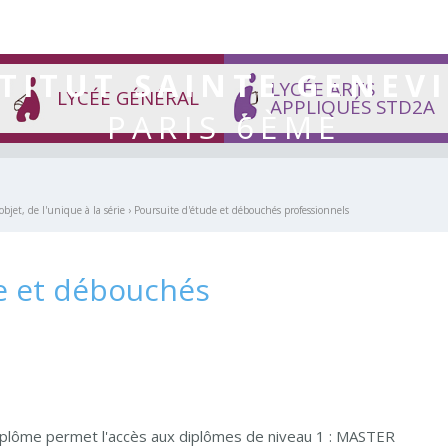
TITUT SAINTE GENEV
LYCÉE ARTS
LYCÉE GÉNÉRAL
APPLIQUÉS STD2A
PARIS 6ÈME
et, de l'unique à la série
›
Poursuite d'étude et débouchés professionnels
e et débouchés
iplôme permet l'accès aux diplômes de niveau 1 : MASTER