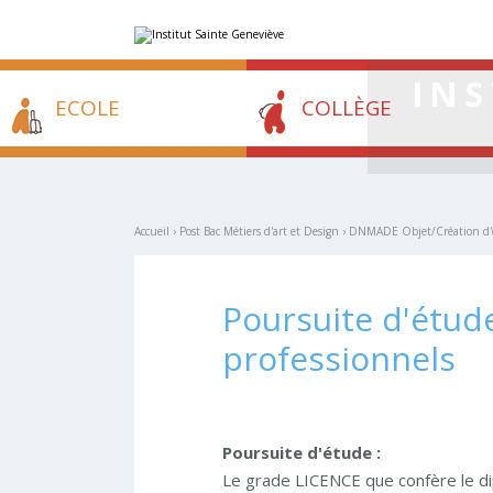
Aller
Outils
au
personnels
contenu.
|
Aller
INS
à
la
ECOLE
COLLÈGE
navigation
Accueil
›
Post Bac Métiers d'art et Design
›
DNMADE Objet/Création d'obj
Poursuite d'étud
professionnels
Poursuite d'étude :
Le grade LICENCE que confère le d