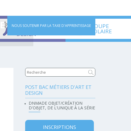
IEVE
POST BAC
GROUPE
NOUS SOUTENIR PAR LA TAXE D'APPRENTISSAGE
MÉTIERS D'ART ET
SCOLAIRE
DESIGN
POST BAC MÉTIERS D'ART ET
Navigation
DESIGN
DNMADE OBJET/CRÉATION
D'OBJET, DE L'UNIQUE À LA SÉRIE
INSCRIPTIONS