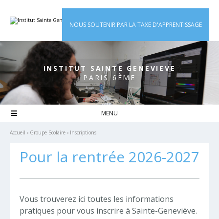
Aller
Outils
au
personnels
contenu.
|
NOUS SOUTENIR PAR LA TAXE D'APPRENTISSAGE
Aller
à
la
navigation
INSTITUT SAINTE GENEVIEVE
PARIS 6ÈME

Accueil
›
Groupe Scolaire
›
Inscriptions
Pour la rentrée 2026-2027
Vous trouverez ici toutes les informations
pratiques pour vous inscrire à Sainte-Geneviève.