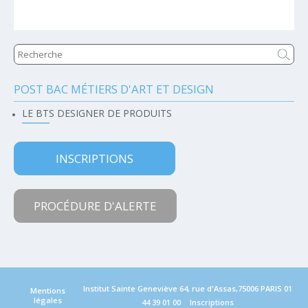
POST BAC MÉTIERS D'ART ET DESIGN
Navigation
LE BTS DESIGNER DE PRODUITS
INSCRIPTIONS
PROCÉDURE D'ALERTE
Institut Sainte Geneviève 64, rue d'Assas,75006 PARIS
01
Mentions
légales
44 39 01 00
Inscriptions