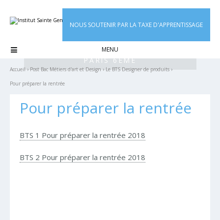
Aller
Outils
au
personnels
contenu.
|
NOUS SOUTENIR PAR LA TAXE D'APPRENTISSAGE
Aller
à
la

INSTITUT SAINTE GENEVIEVE
navigation
PARIS 6ÈME
Accueil
›
Post Bac Métiers d'art et Design
›
Le BTS Designer de produits
›
Pour préparer la rentrée
Pour préparer la rentrée
BTS 1 Pour préparer la rentrée 2018
BTS 2 Pour préparer la rentrée 2018